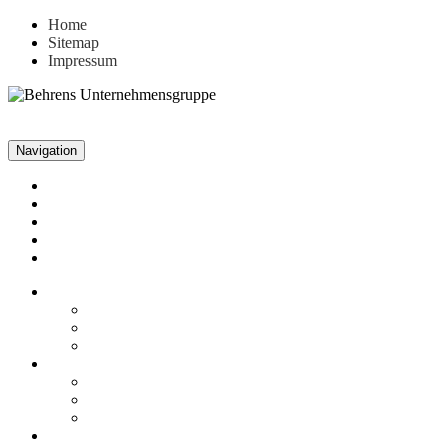
Home
Sitemap
Impressum
Navigation
Unternehmen
Aktuelles
Leistungen
Referenzen
Kontakt
Unternehmen
Fakten
Firmenphilosophie
Historie
Aktuelles
News
Stellenangebote
Archiv
Leistungen