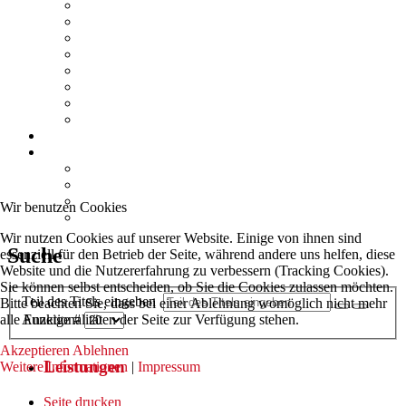
Brandschutz
Dokumentation
Prüf- und Messwesen
Hochbau
Bauphysik
TGA
Sicherheitsplanung
Schulungen
Referenzen
Kontakt
Anfrage / Kontakt
Anfrage / Kontakt
Anfahrt / Standorte
Wir benutzen Cookies
Impressum
Wir nutzen Cookies auf unserer Website. Einige von ihnen sind
Suche
essenziell für den Betrieb der Seite, während andere uns helfen, diese
Website und die Nutzererfahrung zu verbessern (Tracking Cookies).
Sie können selbst entscheiden, ob Sie die Cookies zulassen möchten.
Teil des Titels eingeben
Bitte beachten Sie, dass bei einer Ablehnung womöglich nicht mehr
alle Funktionalitäten der Seite zur Verfügung stehen.
Anzeige #
Akzeptieren
Ablehnen
Leistungen
Weitere Informationen
|
Impressum
Seite drucken