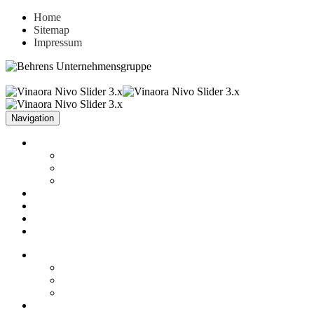
Home
Sitemap
Impressum
Navigation
Unternehmen
Fakten
Firmenphilosophie
Historie
Aktuelles
Leistungen
Referenzen
Kontakt
Unternehmen
Fakten
Firmenphilosophie
Historie
Aktuelles