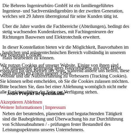
Die Behrens Ingenieurbüro GmbH ist ein familiengeführtes
Ingenieur- und Sachverständigenbüro in der zweiten Generation,
welches seit 29 Jahren überregional für seine Kunden tätig ist.
Über die Jahre wurden die Fachbereiche (Abteilungen), bedingt des
stetig wachsenden Kundenkreises, mit Fachingenieuren der
Richtungen Bauwesen und Elektrotechnik erweitert.
In dieser Konstellation bieten wir die Möglichkeit, Bauvorhaben im
baulichen und anlagentechnischen Bereich vollständig in unserem
Wir benutzen Cookies
Haus bearbeiten zu können.
Wir nutzen Cookies auf unserer Website. Einige von ihnen sind
Die umfassende Betreuung Ihres Bauvorhabens aus einer Hand
essenziell für den Betrieb der Seite, während andere uns helfen, diese
steht hierbei im Fokus unserer Arbeit.
Website und die Nutzererfahrung zu verbessern (Tracking Cookies).
Sie können selbst entscheiden, ob Sie die Cookies zulassen möchten.
Bitte beachten Sie, dass bei einer Ablehnung womöglich nicht mehr
alle Funktionalitäten der Seite zur Verfügung stehen.
"
Jedes Projekt ist spektakulär"
Akzeptieren
Ablehnen
Weitere Informationen
|
Impressum
Neben der beratenden, planenden und begutachtenden Tätigkeit
sind die Baubegleitung und Überwachung bis zur Durchführung
von Schlussabnahmen / - prüfungen fester Bestandteil des
Leistungsspektrums unseres Unternehmens.