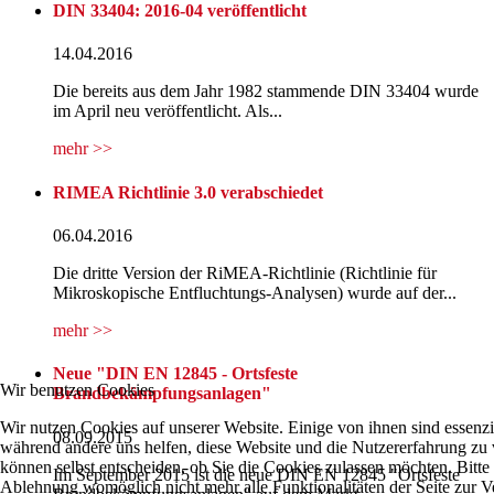
DIN 33404: 2016-04 veröffentlicht
14.04.2016
Die bereits aus dem Jahr 1982 stammende DIN 33404 wurde
im April neu veröffentlicht. Als...
mehr >>
RIMEA Richtlinie 3.0 verabschiedet
06.04.2016
Die dritte Version der RiMEA-Richtlinie (Richtlinie für
Mikroskopische Entfluchtungs-Analysen) wurde auf der...
mehr >>
Neue "DIN EN 12845 - Ortsfeste
Wir benutzen Cookies
Brandbekämpfungsanlagen"
Wir nutzen Cookies auf unserer Website. Einige von ihnen sind essenzie
08.09.2015
während andere uns helfen, diese Website und die Nutzererfahrung zu 
können selbst entscheiden, ob Sie die Cookies zulassen möchten. Bitte 
Im September 2015 ist die neue DIN EN 12845 "Ortsfeste
Ablehnung womöglich nicht mehr alle Funktionalitäten der Seite zur V