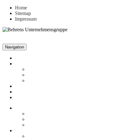
Home
Sitemap
Impressum
Navigation
Unternehmen
Aktuelles
News
Stellenangebote
Archiv
Leistungen
Referenzen
Kontakt
Unternehmen
Fakten
Firmenphilosophie
Historie
Aktuelles
News