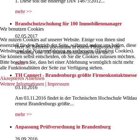
1. Diese soll die bisherige DIN 14675:2012...
mehr >>
Brandschutzschulung für 100 Immobilienmanager
Wir benutzen Cookies
02.05.2017
Wir nutzen Cookies auf unserer Website. Einige von ihnen sind
essenziell für den Betrieb der Seite, während andere uns helfen, diese
Herr M. Behrens übernimmt in einem Pilotprojekt die
Website und die Nutzererfahrung zu verbessern (Tracking Cookies).
Schulung von 100 Immobilienmanagern für die...
Sie können selbst entscheiden, ob Sie die Cookies zulassen möchten.
Bitte beachten Sie, dass bei einer Ablehnung womöglich nicht mehr
mehr >>
alle Funktionalitäten der Seite zur Verfügung stehen.
TH Connect - Brandenburgs größte Firmenkontaktmesse
Akzeptieren
Ablehnen
Weitere Informationen
|
Impressum
03.10.2016
Am 03.11.2016 findet in der Technischen Hochschule Wildau
erneut Brandenburgs größte...
mehr >>
Anpassung Prüfverordnung in Brandenburg
26.09.2016