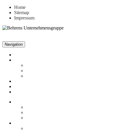
Home
Sitemap
Impressum
Navigation
Unternehmen
Aktuelles
News
Stellenangebote
Archiv
Leistungen
Referenzen
Kontakt
Unternehmen
Fakten
Firmenphilosophie
Historie
Aktuelles
News