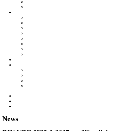
Stellenangebote
Archiv
Leistungen
Brandschutz
Dokumentation
Prüf- und Messwesen
Hochbau
Bauphysik
TGA
Sicherheitsplanung
Schulungen
Referenzen
Kontakt
Anfrage / Kontakt
Anfrage / Kontakt
Anfahrt / Standorte
Impressum
News
Stellenangebote
Archiv
News